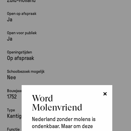
Zuid-Holland
Open op afspraak
Ja
Open voor publiek
Ja
Openingstijden
Op afspraak
Schoolbezoek mogelijk
Nee
×
Bouwjaar
Word
1752
Molenvriend
Type
Kantige molen, grondzeiler
Nederland zonder molens is
ondenkbaar. Maar om deze
Functie