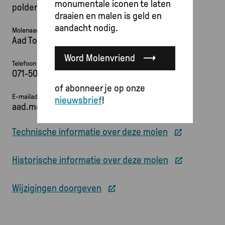
monumentale iconen te laten
poldermolen
draaien en malen is geld en
aandacht nodig.
Molenaar
Aad Toet
Word Molenvriend
Telefoon
071-5012567 / 06-20221153
of abonneer je op onze
E-mailadres
nieuwsbrief
!
aad.moppe@kpnplanet.nl
Technische informatie over deze molen
Historische informatie over deze molen
Wijzigingen doorgeven