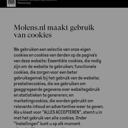
Het werk van De Hollandsche Molen is ook mogelijk dankzij gulle
bijdragen van fondsen en particulieren.
We gebruiken een selectie van onze eigen
cookies en cookies van derden op de pagina's
van deze website: Essentiële cookies, die nodig
zijn om de website te gebruiken; functionele
cookies, die zorgen voor een beter
gebruiksgemak bij het gebruik van de website;
prestatiecookies, die we gebruiken om
De Hollandsche Molen
geaggregeerde gegevens over websitegebruik
Zeeburgerdijk 139
en statistieken te genereren; en
1095 AA Amsterdam
marketingcookies, die worden gebruikt om
relevante inhoud en advertenties weer te geven.
Als u kiest voor "ALLES ACCEPTEREN", stemt u in
(020) 623 87 03
met het gebruik van alle cookies. Onder
dhm@molens.nl
"Instellingen" kunt u op elk moment