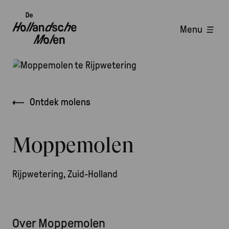
Overslaan
en
Menu
naar
Hoofdnavigatie
de
inhoud
Afbeelding
gaan
Kruimelpad
Ontdek molens
Moppemolen
Rijpwetering, Zuid-Holland
Over Moppemolen