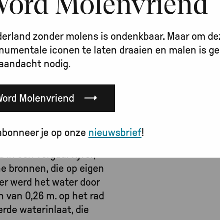
ord Molenvriend
aanhorigheden. Op 12
k verkocht. De nieuwe
r, de weduwe van Johann
erland zonder molens is ondenkbaar. Maar om de
ijden werd het landgoed
umentale iconen te laten draaien en malen is ge
in de Burgbeemden bij
aandacht nodig.
 aan Sophia Wilhelmina
nrich von Görschen,
Word Molenvriend
 spinmolen. De molen
er krop. De middellijn
abonneer je op onze
nieuwsbrief
!
breedte 1,13 m. Het
 in een vergaarvijver,
ne bronnen, die op eigen
er werd het water door
n van 0,26 m. op het rad
rde waterinlaat, die