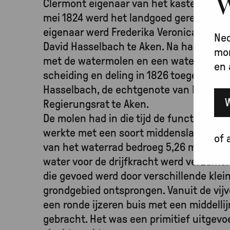
W
Clermont eigenaar van het kasteel met 
mei 1824 werd het landgoed gerechtelij
eigenaar werd Frederika Veronica Kelle
Ned
David Hasselbach te Aken. Na haar overl
mon
met de watermolen en een watermolen 
en 
scheiding en deling in 1826 toegewezen
Hasselbach, de echtgenote van Karl Hei
Regierungsrat te Aken.
De molen had in die tijd de functie van
werkte met een soort middenslagrad zond
of 
van het waterrad bedroeg 5,26 m. en de 
water voor de drijfkracht werd verzameld
die gevoed werd door verschillende klei
grondgebied ontsprongen. Vanuit de vijv
een ronde ijzeren buis met een middellij
gebracht. Het was een primitief uitgevoe