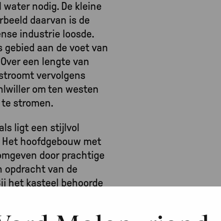
 water nodig. De kleine
rbeeld daarvan is de
nse industrie loosde.
s gebied aan de voet van
. Over een lengte van
 stroomt vervolgens
hlwiller om ten westen
 te stromen.
s ligt een stijlvol
. Het hoofdgebouw met
omgeven door prachtige
in opdracht van de
ij het kasteel behoorde
rd vernieuwd.
l Theodoor Arnold von