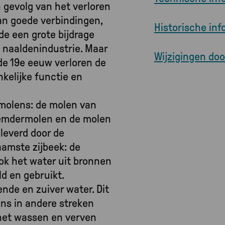
 gevolg van het verloren
an goede verbindingen,
Historische inf
de een grote bijdrage
 naaldenindustrie. Maar
Wijzigingen do
de 19e eeuw verloren de
kelijke functie en
rmolens: de molen van
eemdermolen en de molen
leverd door de
aamste zijbeek: de
ok het water uit bronnen
ld en gebruikt.
ende en zuiver water. Dit
ens in andere streken
 het wassen en verven