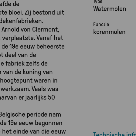
Type
efde de
Watermolen
e bloei. Zij bestond uit
ndekenfabrieken.
Functie
 Arnold von Clermont,
korenmolen
s verplaatste. Vanaf het
n de 19e eeuw beheerste
ot deel van de
e fabriek zelfs de
n van de koning van
t hoogtepunt waren in
 werkzaam. Vaals was
rvan er jaarlijks 50
 Belgische periode nam
an de 19e eeuw begonnen
p het einde van die eeuw
Technische inf