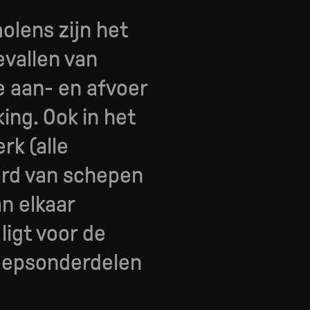
olens zijn het
evallen van
e aan- en afvoer
ng. Ook in het
rk (alle
ord van schepen
n elkaar
ligt voor de
heepsonderdelen