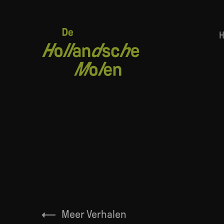
Overslaan
en
naar
Hoofd
de
inhoud
gaan
Kruimelpad
Meer Verhalen