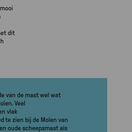
 mooi
n
et dit
ch
de van de mast wel wat
olen. Veel
n vlak
d te zien bij de Molen van
r een oude scheepsmast als