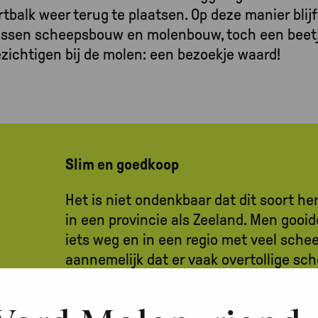
balk weer terug te plaatsen. Op deze manier blijft
 tussen scheepsbouw en molenbouw, toch een beet
ezichtigen bij de molen: een bezoekje waard!
Slim en goedkoop
Het is niet ondenkbaar dat dit soort he
in een provincie als Zeeland. Men gooid
iets weg en in een regio met veel schee
aannemelijk dat er vaak overtollige sc
waren. Slimme molenbouwers konden z
komen, die wellicht goedkoper waren d