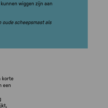
e kunnen wiggen zijn aan
en oude scheepsmast als
 korte
ch een
g
kt,