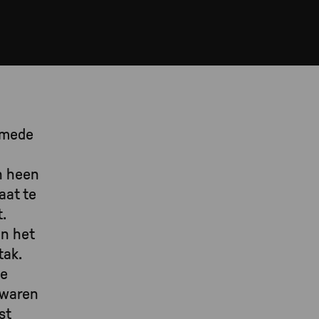
 mede
n
n heen
aat te
.
an het
tak.
te
 waren
st