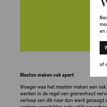
W
Ned
mon
en 
of 
Masten maken vak apart
Vroeger was het masten maken een vak
werden in de regel van grenenhout verv
verloop van dik naar dun werd gezaagd o
verloop verschilden natuurlijk per schee