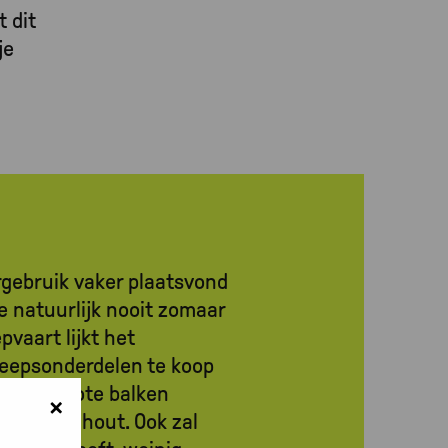
 dit
je
rgebruik vaker plaatsvond
e natuurlijk nooit zomaar
pvaart lijkt het
heepsonderdelen te koop
o aan grote balken
×
an nieuw hout. Ook zal