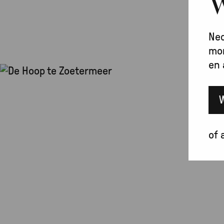
W
Ned
mon
en 
of 