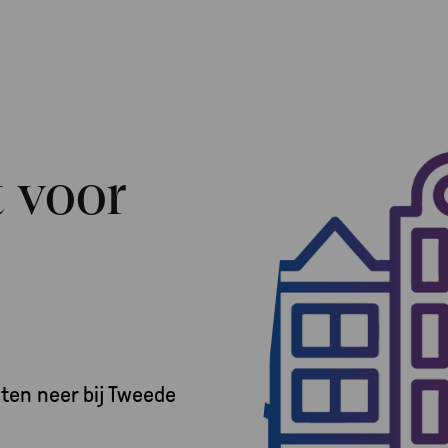
 voor
ten neer bij Tweede