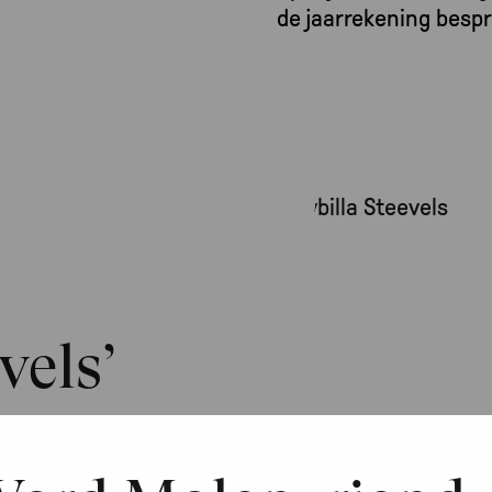
de jaarrekening besproke
vels’