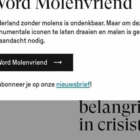
ord Molenvriend
erland zonder molens is ondenkbaar. Maar om de
umentale iconen te laten draaien en malen is ge
aandacht nodig.
13 mei 2026
Word Molenvriend
Molens
abonneer je op onze
nieuwsbrief
!
belangri
in crisis