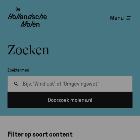
Overslaan
en
Menu
naar
Hoofdnavigatie
de
inhoud
gaan
Zoeken
Kruimelpad
Zoektermen
Filter op soort content