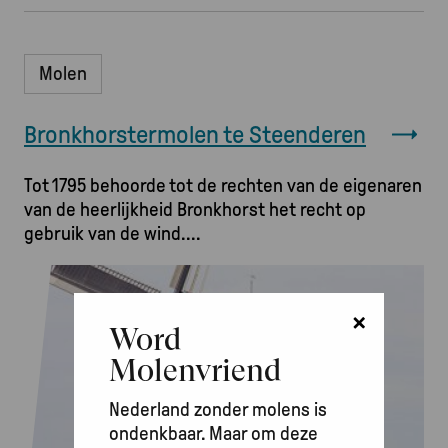
Molen
Bronkhorstermolen te Steenderen
Tot 1795 behoorde tot de rechten van de eigenaren
van de heerlijkheid Bronkhorst het recht op
gebruik van de wind.
Afbeelding
×
Word
Molenvriend
Nederland zonder molens is
ondenkbaar. Maar om deze