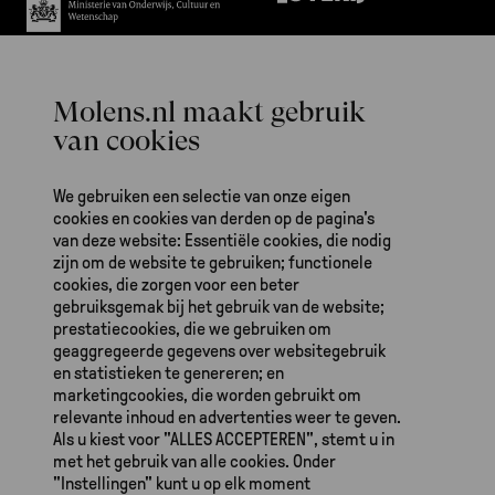
Het werk van De Hollandsche Molen is ook mogelijk dankzij gulle
bijdragen van fondsen en particulieren.
We gebruiken een selectie van onze eigen
cookies en cookies van derden op de pagina's
van deze website: Essentiële cookies, die nodig
zijn om de website te gebruiken; functionele
cookies, die zorgen voor een beter
gebruiksgemak bij het gebruik van de website;
prestatiecookies, die we gebruiken om
De Hollandsche Molen
geaggregeerde gegevens over websitegebruik
Zeeburgerdijk 139
en statistieken te genereren; en
1095 AA Amsterdam
marketingcookies, die worden gebruikt om
relevante inhoud en advertenties weer te geven.
Als u kiest voor "ALLES ACCEPTEREN", stemt u in
(020) 623 87 03
met het gebruik van alle cookies. Onder
dhm@molens.nl
"Instellingen" kunt u op elk moment