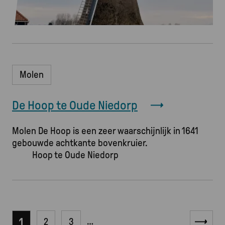
Molen
De Hoop te Oude Niedorp
Molen De Hoop is een zeer waarschijnlijk in 1641
gebouwde achtkante bovenkruier.
Afbeelding
…
Huidige pagina
1
Page
2
Page
3