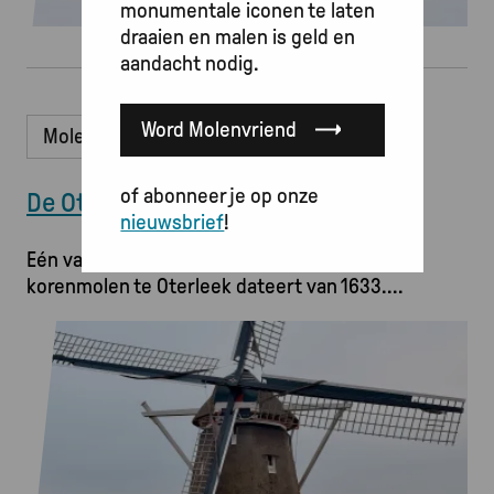
monumentale iconen te laten
draaien en malen is geld en
aandacht nodig.
Word Molenvriend
Molen
of abonneer je op onze
De Otter te Oterleek
nieuwsbrief
!
Eén van de eerste aanwijzingen voor een
korenmolen te Oterleek dateert van 1633.
Afbeelding