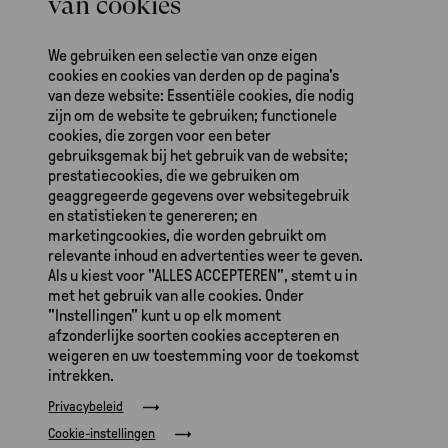
We gebruiken een selectie van onze eigen
Waarom dit zo belangrijk is
cookies en cookies van derden op de pagina's
van deze website: Essentiële cookies, die nodig
De molen draait op de inzet van vier
zijn om de website te gebruiken; functionele
gediplomeerde molenaars en betrokken
cookies, die zorgen voor een beter
gebruiksgemak bij het gebruik van de website;
vrijwilligers. Maar zonder draaiend maalwerk blijft
prestatiecookies, die we gebruiken om
de impact beperkt.
geaggregeerde gegevens over websitegebruik
en statistieken te genereren; en
Met dit project:
marketingcookies, die worden gebruikt om
relevante inhoud en advertenties weer te geven.
krijgt Den Helder weer een werkende molen
Als u kiest voor "ALLES ACCEPTEREN", stemt u in
wordt erfgoed zichtbaar én functioneel
met het gebruik van alle cookies. Onder
groeit De Goede Verwachting uit tot een
"Instellingen" kunt u op elk moment
trekpleister in de Waddenregio
afzonderlijke soorten cookies accepteren en
weigeren en uw toestemming voor de toekomst
en wordt de basis gelegd voor een duurzame
intrekken.
exploitatie
Privacybeleid
Met steun van de VriendenLoterij Molenprijs wordt
Cookie-instellingen