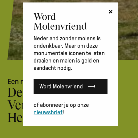
×
Word
Molenvriend
Nederland zonder molens is
ondenkbaar. Maar om deze
monumentale iconen te laten
draaien en malen is geld en
aandacht nodig.
Kruimelpad
Een nieuwe toekomst
Word Molenvriend
De Goede
Verwachting, Den
of abonneer je op onze
nieuwsbrief
!
Helder (NH)