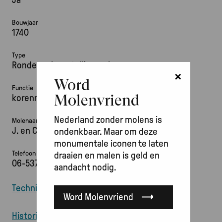
Bouwjaar
1740
Type
Ronde molen, stellingmolen
×
Word
Functie
Molenvriend
korenmolen
Nederland zonder molens is
Molenaar
J. en C. Bouma
ondenkbaar. Maar om deze
monumentale iconen te laten
Telefoon
draaien en malen is geld en
06-53786149 / 06-52431514
aandacht nodig.
Technische informatie over deze molen
Word Molenvriend
Historische informatie over deze molen