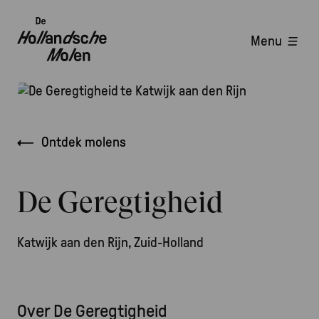
Overslaan
en
Menu
naar
Hoofdnavigatie
de
inhoud
Afbeelding
gaan
Kruimelpad
Ontdek molens
De Geregtigheid
Katwijk aan den Rijn, Zuid-Holland
Over De Geregtigheid