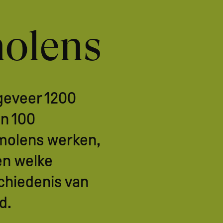
molens
geveer 1200
n 100
molens werken,
en welke
schiedenis van
d.