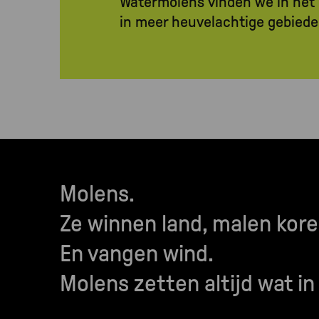
Watermolens vinden we in het 
in meer heuvelachtige gebied
Molens.
Ze winnen land, malen kor
En vangen wind.
Molens zetten altijd wat in