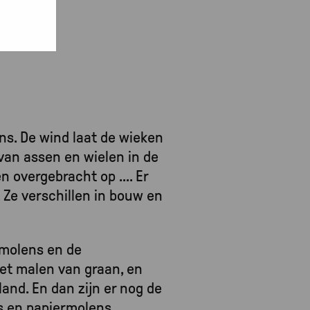
ns. De wind laat de wieken
van assen en wielen in de
en overgebracht op
….
Er
 Ze verschillen in bouw en
nmolens en de
het malen van graan, en
nd. En dan zijn er nog de
s en papiermolens.