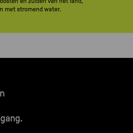
oosten en zuiden van het land,
en met stromend water.
en
 gang.