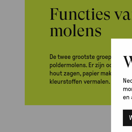
Functies v
molens
W
De twee grootste groepen zijn
poldermolens. Er zijn ook molen
hout zagen, papier maken, olie
Ned
kleurstoffen vermalen. Dat zij
mon
en 