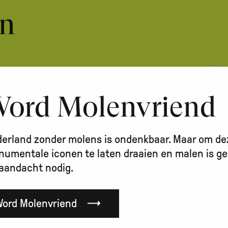
an
ord Molenvriend
 de korenmolens en
s die gerst tot gort pellen,
 persen uit zaden en
erland zonder molens is ondenkbaar. Maar om de
n industriemolens.
umentale iconen te laten draaien en malen is ge
aandacht nodig.
Word Molenvriend