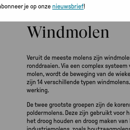
abonneer je op onze
nieuwsbrief
!
Windmolen
Veruit de meeste molens zijn windmole
ronddraaien. Via een complex systeem 
molen, wordt de beweging van de wiek
zijn 14 verschillende typen windmolens.
werking.
De twee grootste groepen zijn de kore
poldermolens. Deze zijn gebruikt voor 
het droog houden en droog maken van la
industriemolens, zoals houtzaagmolen