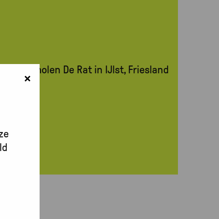
×
ze
ld