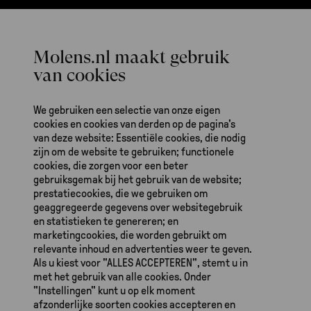
Het werk van De Hollandsche Molen is ook mogelijk dankzij gulle
bijdragen van fondsen en particulieren.
We gebruiken een selectie van onze eigen
cookies en cookies van derden op de pagina's
De Hollandsche Molen
van deze website: Essentiële cookies, die nodig
Zeeburgerdijk 139
zijn om de website te gebruiken; functionele
1095 AA Amsterdam
cookies, die zorgen voor een beter
gebruiksgemak bij het gebruik van de website;
prestatiecookies, die we gebruiken om
(020) 623 87 03
geaggregeerde gegevens over websitegebruik
dhm@molens.nl
en statistieken te genereren; en
marketingcookies, die worden gebruikt om
IBAN NL71 INGB 0000 1135 90
relevante inhoud en advertenties weer te geven.
Als u kiest voor "ALLES ACCEPTEREN", stemt u in
met het gebruik van alle cookies. Onder
"Instellingen" kunt u op elk moment
afzonderlijke soorten cookies accepteren en