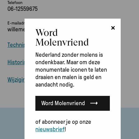
Telefoon
06-12559675
E-mailadres
×
willemeningeoosterbaan@gmail.com
Word
Molenvriend
Technische informatie over deze molen
Nederland zonder molens is
ondenkbaar. Maar om deze
Historische informatie over deze molen
monumentale iconen te laten
draaien en malen is geld en
Wijzigingen doorgeven
aandacht nodig.
Word Molenvriend
of abonneer je op onze
nieuwsbrief
!