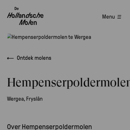
Overslaan
en
Menu
naar
Hoofdnavigatie
de
inhoud
Afbeelding
gaan
Kruimelpad
Ontdek molens
Hempenserpoldermole
Wergea, Fryslân
Over Hempenserpoldermolen