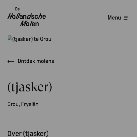
Overslaan
en
Menu
naar
Hoofdnavigatie
de
inhoud
Afbeelding
gaan
Kruimelpad
Ontdek molens
(tjasker)
Grou, Fryslân
Over (tjasker)